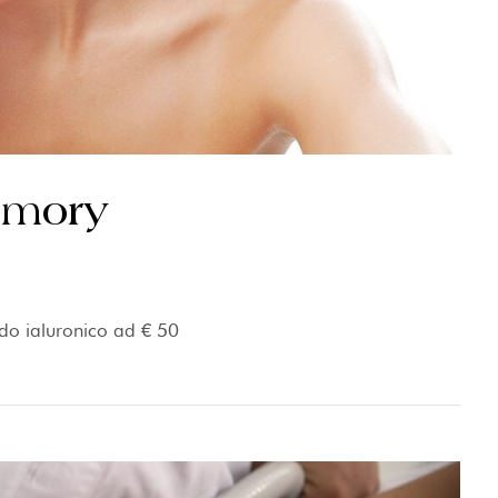
emory
ido ialuronico ad € 50