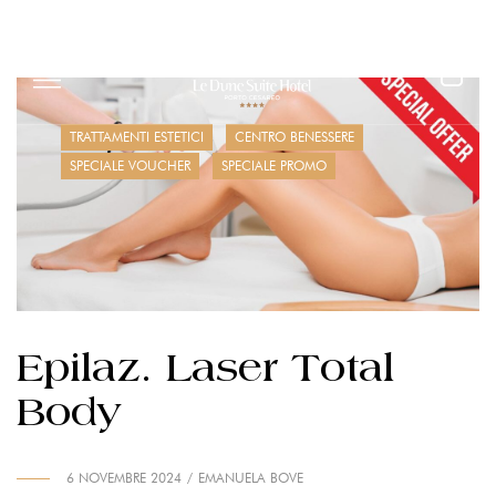
HOTEL
OFFERTE
TRATTAMENTI ESTETICI
CENTRO BENESSERE
SPECIALE VOUCHER
SPECIALE PROMO
BEAUTYLIFE
SPA
RESTAURANTS
MEETING &
EVENTS
Epilaz. Laser Total
AREA
Body
RISERVATA
6 NOVEMBRE 2024
EMANUELA BOVE