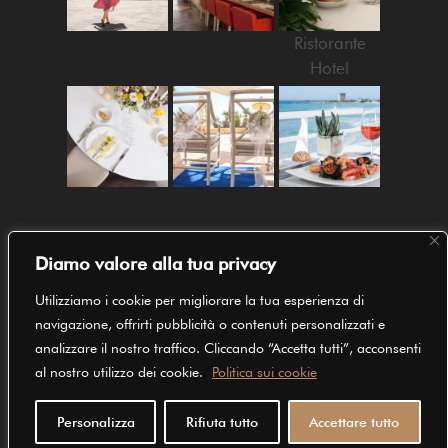
Ristorante
Hotel
SEGUICI SU
Diamo valore alla tua privacy
Utilizziamo i cookie per migliorare la tua esperienza di
navigazione, offrirti pubblicità o contenuti personalizzati e
analizzare il nostro traffico. Cliccando “Accetta tutti”, acconsenti
al nostro utilizzo dei cookie.
Politica sui cookie
1
Chatta con noi su WhatsApp
Copyright © 2023 Le Dune Suite Hotel | P.Iva 02648940753 |
Personalizza
Rifiuta tutto
Accettare tutto
Powered by
Mood
| All rights reserved |
Area Riservata