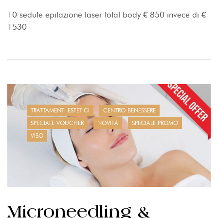
10 sedute epilazione laser total body € 850 invece di €
1530
TRATTAMENTI ESTETICI
CENTRO BENESSERE
SPECIALE VOUCHER
NOVITÀ
SPECIALE PROMO
VISO
Microneedling &