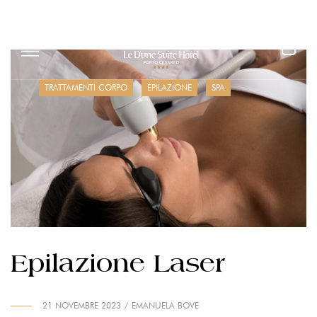
HOTEL
OFFERTE
TRATTAMENTI CORPO
EPILAZIONE
SPA
BEAUTYLIFE
SPA
RESTAURANTS
MEETING &
EVENTS
AREA
Epilazione Laser
RISERVATA
21 NOVEMBRE 2023
EMANUELA BOVE